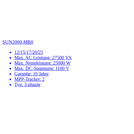
SUN2000-MB0
12/15/17/20/25
Max. AC Leistung: 27500 VA
Max. Nennleistung: 25000 W
Max. DC-Spannung: 1100 V
Garantie: 10 Jahre
MPP-Tracker: 2
Typ: 3-phasig