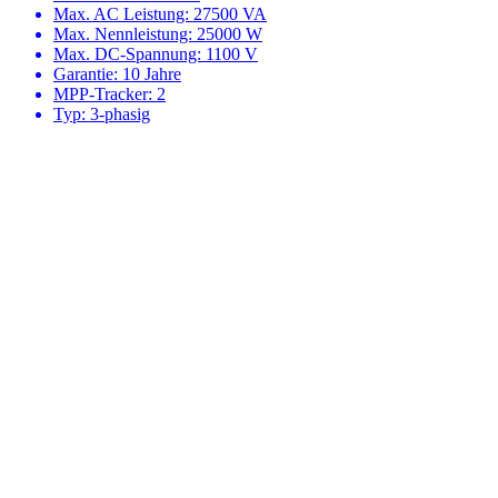
Max. AC Leistung: 27500 VA
Max. Nennleistung: 25000 W
Max. DC-Spannung: 1100 V
Garantie: 10 Jahre
MPP-Tracker: 2
Typ: 3-phasig