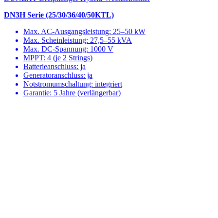
DN3H Serie (25/30/36/40/50KTL)
Max. AC-Ausgangsleistung: 25–50 kW
Max. Scheinleistung: 27,5–55 kVA
Max. DC-Spannung: 1000 V
MPPT: 4 (je 2 Strings)
Batterieanschluss: ja
Generatoranschluss: ja
Notstromumschaltung: integriert
Garantie: 5 Jahre (verlängerbar)