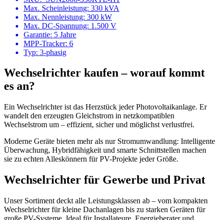
Max. Scheinleistung: 330 kVA
Max. Nennleistung: 300 kW
Max. DC-Spannung: 1.500 V
Garantie: 5 Jahre
MPP-Tracker: 6
Typ: 3-phasig
Wechselrichter kaufen – worauf kommt
es an?
Ein Wechselrichter ist das Herzstück jeder Photovoltaikanlage. Er
wandelt den erzeugten Gleichstrom in netzkompatiblen
Wechselstrom um – effizient, sicher und möglichst verlustfrei.
Moderne Geräte bieten mehr als nur Stromumwandlung: Intelligente
Überwachung, Hybridfähigkeit und smarte Schnittstellen machen
sie zu echten Alleskönnern für PV-Projekte jeder Größe.
Wechselrichter für Gewerbe und Privat
Unser Sortiment deckt alle Leistungsklassen ab – vom kompakten
Wechselrichter für kleine Dachanlagen bis zu starken Geräten für
große PV-Systeme. Ideal für Installateure, Energieberater und