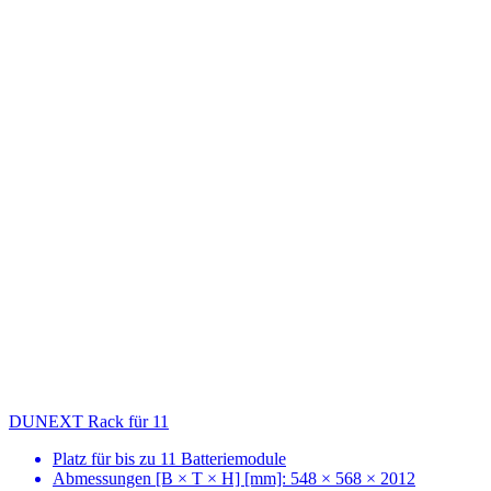
DUNEXT Rack für 11
Platz für bis zu 11 Batteriemodule
Abmessungen [B × T × H] [mm]: 548 × 568 × 2012