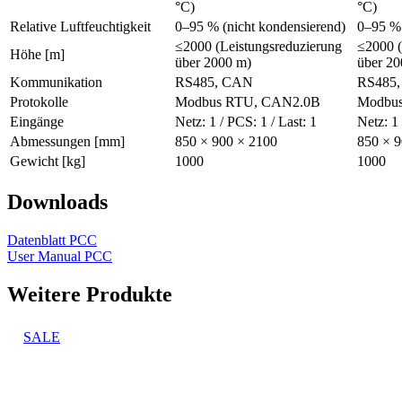
°C)
°C)
Relative Luftfeuchtigkeit
0–95 % (nicht kondensierend)
0–95 % 
≤2000 (Leistungsreduzierung
≤2000 (
Höhe [m]
über 2000 m)
über 20
Kommunikation
RS485, CAN
RS485
Protokolle
Modbus RTU, CAN2.0B
Modbu
Eingänge
Netz: 1 / PCS: 1 / Last: 1
Netz: 1 
Abmessungen [mm]
850 × 900 × 2100
850 × 9
Gewicht [kg]
1000
1000
Downloads
Datenblatt PCC
User Manual PCC
Weitere Produkte
SALE