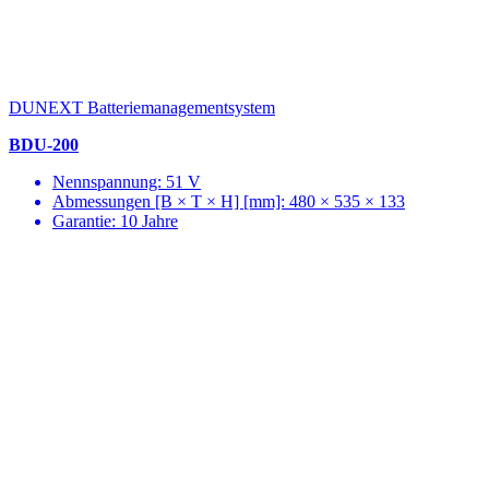
DUNEXT Batteriemanagementsystem
BDU-200
Nennspannung: 51 V
Abmessungen [B × T × H] [mm]: 480 × 535 × 133
Garantie: 10 Jahre