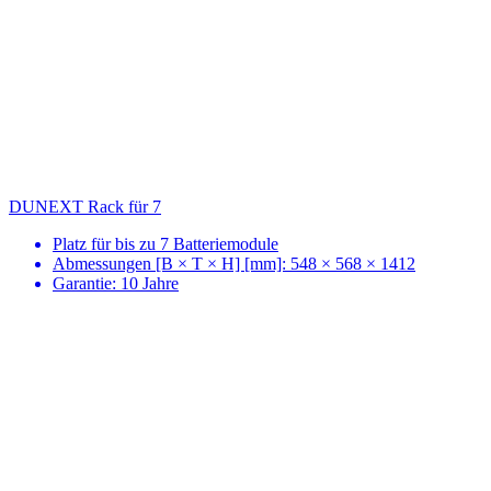
DUNEXT Rack für 7
Platz für bis zu 7 Batteriemodule
Abmessungen [B × T × H] [mm]: 548 × 568 × 1412
Garantie: 10 Jahre